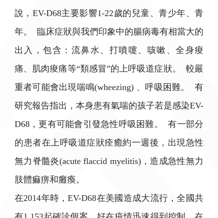
說，EV-D68主要影響1-22歲的兒童、青少年、青
年。 臨床症狀與我們印象中的腸病毒有相當大的
出入，包含：流鼻水、打噴嚏、咳嗽、全身痠
痛、肌肉痠痛等“類感冒”的上呼吸道症狀。 較嚴
重者可能會出現喘鳴(wheezing) 、呼吸困難。 有
研究報告指出，本身患有氣喘的孩子若是感染EV-
D68，更有可能會引發急性呼吸困難。 有一部分
的患者在上呼吸道症狀痊癒約一週後，出現急性
無力脊髓炎(acute flaccid myelitis)，造成急性無力
肢體痲痹和癱瘓。
在2014年時，EV-D68在美國造成大流行，全國共
有1.153起確診個案，好在疫情迅速得到控制，在