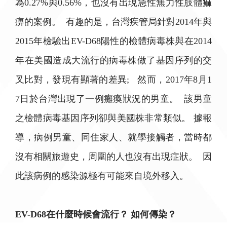
為0.27%與0.56%，也沒有出現急性無力性肢體痲
痹的案例。 有趣的是，台灣疾管局針對2014年與
2015年檢驗出EV-D68陽性的檢體病毒株與在2014
年在美國造成大流行的病毒株做了基因序列的交
叉比對，發現有顯著的差異; 然而，2017年8月1
7日於台灣出現了一例癱瘓狀況的男童。 該男童
之檢體病毒基因序列卻與美國株非常類似。 據報
導，病例男童、同住家人、就學接觸者，當時都
沒有相關旅遊史，周圍的人也沒有出現症狀。 因
此該病例的感染源極有可能來自境外移入。
EV-D68在什麼時候會流行？ 如何傳染？