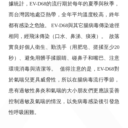
據統計，EV-D68的流行期於每年的夏季與秋季，
而台灣因地處亞熱帶，全年平均溫度較高，終年
都有感染之危險。 EV-D68與其它腸病毒傳染途徑
相同，經飛沫傳染（口水、鼻涕、痰液）。 故落
實良好個人衛生、勤洗手（用肥皂、搓揉至少20
秒）、避免用髒手揉眼睛、碰鼻子和嘴巴、注意
環境消毒與清潔等。 值得注意的是，EV-D68對
於氣喘兒更具威脅性，所以在腸病毒流行季節，
患有過敏性鼻炎和氣喘的大小朋友們更應該妥善
控制過敏及氣喘的情況，以免病毒感染後引發急
性呼吸困難。