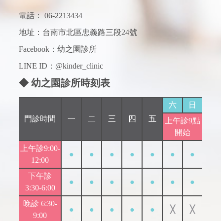
電話：
06-2213434
地址：台南市北區忠義路三段24號
Facebook：
幼之園診所
LINE ID：@kinder_clinic
◆ 幼之園診所時刻表
六
日
門診時間
一
二
三
四
五
上午診9點
開始
上午診9:00-
●
●
●
●
●
●
●
12:00
下午診
●
●
●
●
●
●
●
3:30-6:00
晚診 6:30-
●
●
●
●
●
╳
╳
9:00