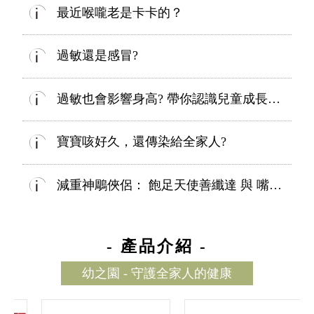
最近喉嚨老是卡卡的？
過敏還是感冒?
過敏也會影響身高? 帶你認識兒童成長的關鍵因素!!
寶寶咳好久，還傳染給全家人?
減重神鵰俠侶： 飽足天使善纖達 與 嘴饞剋星康纖芙
- 產品介紹 -
幼之園 - 守護全家人的健康