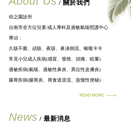
About Us
/ 關於我們
幼之園診所
台南市全方位兒童/成人專科及過敏氣喘照護中心
專治：
久咳不癒、頑咳、夜咳、鼻涕倒流、喉嚨卡卡
常見小兒成人疾病(感冒、發燒、頭痛、眩暈)
過敏疾病(氣喘、過敏性鼻炎、異位性皮膚炎)
腸胃疾病(腸胃炎、胃食道逆流、急慢性便秘)
READ MORE
News
/ 最新消息