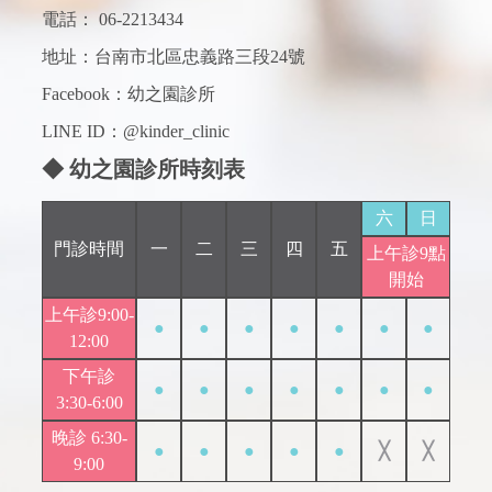
電話：
06-2213434
地址：台南市北區忠義路三段24號
Facebook：
幼之園診所
LINE ID：@kinder_clinic
◆ 幼之園診所時刻表
六
日
門診時間
一
二
三
四
五
上午診9點
開始
上午診9:00-
●
●
●
●
●
●
●
12:00
下午診
●
●
●
●
●
●
●
3:30-6:00
晚診 6:30-
●
●
●
●
●
╳
╳
9:00