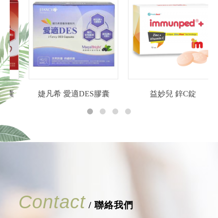
囊
婕凡希 愛適DES膠囊
益妙兒 鋅C錠
Contact
/ 聯絡我們