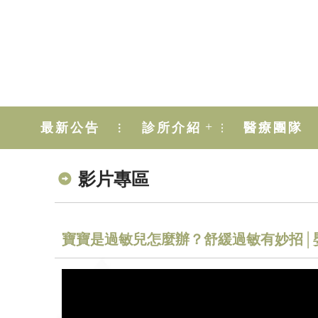
+
最新公告
診所介紹
醫療團隊
影片專區
寶寶是過敏兒怎麼辦？舒緩過敏有妙招│