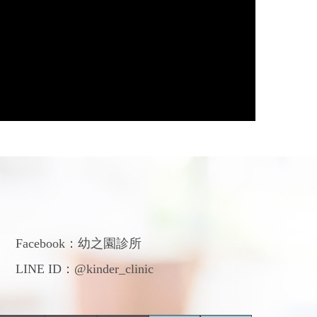
們
Facebook：
幼之園診所
LINE ID：@kinder_clinic