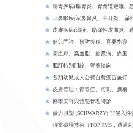
腸胃疾病(腸胃炎、胃食道逆流、急
耳鼻喉疾病(鼻竇炎、中耳炎、扁桃
皮膚疾病(濕疹、脂漏性皮膚炎、
健兒門診、預防接種、育嬰指導
高血壓、高血脂、糖尿病、痛風
肥胖特別門診、營養諮詢
各類幼兒成人公費自費疫苗施打
皮膚管理：青春痘、粉刺、酒糟
醫學美容與體態管理特診
優力肌塑
(SCHWARZY) 非侵
特電磁場技術（TOP FMS，透