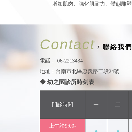
增加肌肉、強化肌耐力、體態雕塑
Contact
/ 聯絡我
電話：
06-2213434
地址：台南市北區忠義路三段24號
◆ 幼之園診所時刻表
門診時間
一
二
上午診9:00-
●
●