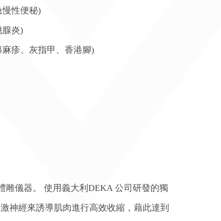
慢性便秘)
腺炎)
蕁麻疹、灰指甲、香港腳)
入性體雕儀器。 使用義大利DEKA 公司研發的獨
過刺激神經來誘導肌肉進行高效收縮，藉此達到