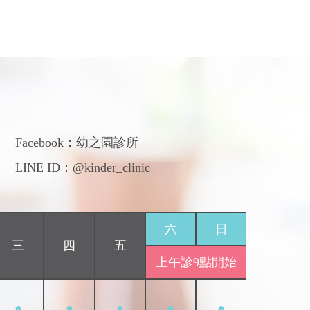
們
Facebook：
幼之園診所
LINE ID：@kinder_clinic
六
日
三
四
五
上午診9點開始
●
●
●
●
●