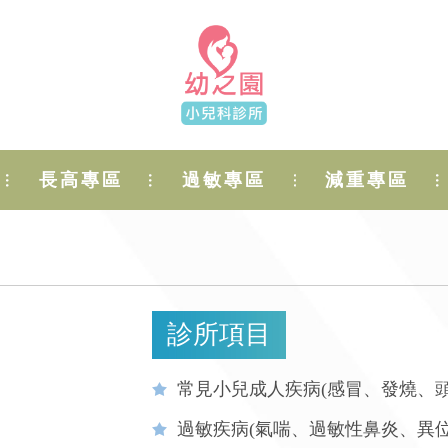
長高專區
過敏專區
減重專區
診所項目
常見小兒成人疾病(感冒、發燒、頭
過敏疾病(氣喘、過敏性鼻炎、異位