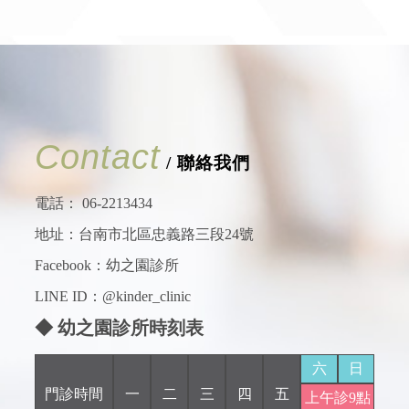
Contact
/ 聯絡我們
電話：
06-2213434
地址：台南市北區忠義路三段24號
Facebook：
幼之園診所
LINE ID：@kinder_clinic
◆ 幼之園診所時刻表
六
日
門診時間
一
二
三
四
五
上午診9點