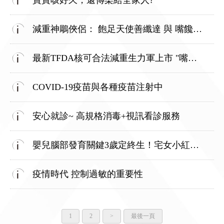
寶寶咳好久，還傳染給全家人?
減重神鵰俠侶： 飽足天使善纖達 與 嘴饞剋星康纖芙
最新TFDA核可合法減重生力軍上市 "嘴饞剋星"Contrave康纖芙
COVID-19疫苗與各種疫苗注射中
安心就診~ 高規格消毒+視訊看診服務
嬰兒腦部發育關鍵3歲定終生！宅女小紅&兒科醫師破解育兒迷思
疫情時代 控制過敏的重要性
1
2
>
最後一頁