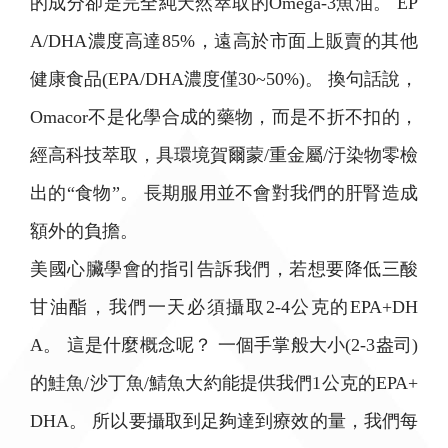
的成分卻是完全純天然萃取的Omega-3魚油。 EP
A/DHA濃度高達85%，遠高於市面上販賣的其他
健康食品(EPA/DHA濃度僅30~50%)。 換句話說，
Omacor不是化學合成的藥物，而是不折不扣的，
經高科技萃取，具環境賀爾蒙/重金屬/汙染物零檢
出的“食物”。 長期服用並不會對我們的肝腎造成
額外的負擔。
美國心臟學會的指引告訴我們，若想要降低三酸
甘油酯，我們一天必須攝取2-4公克的EPA+DH
A。 這是什麼概念呢？ 一個手掌般大小(2-3盎司)
的鮭魚/沙丁魚/鯖魚大約能提供我們1公克的EPA+
DHA。 所以要攝取到足夠達到療效的量，我們每