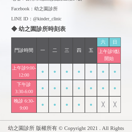
Facebook：
幼之園診所
LINE ID：@kinder_clinic
◆ 幼之園診所時刻表
六
日
門診時間
一
二
三
四
五
上午診9點
開始
上午診9:00-
●
●
●
●
●
●
●
12:00
下午診
●
●
●
●
●
●
●
3:30-6:00
晚診 6:30-
●
●
●
●
●
╳
╳
9:00
幼之園診所 版權所有 © Copyright 2021 . All Rights