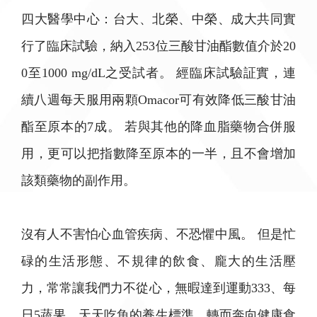
四大醫學中心：台大、北榮、中榮、成大共同實
行了臨床試驗，納入253位三酸甘油酯數值介於20
0至1000 mg/dL之受試者。 經臨床試驗証實，連
續八週每天服用兩顆Omacor可有效降低三酸甘油
酯至原本的7成。 若與其他的降血脂藥物合併服
用，更可以把指數降至原本的一半，且不會增加
該類藥物的副作用。
沒有人不害怕心血管疾病、不恐懼中風。 但是忙
碌的生活形態、不規律的飲食、龐大的生活壓
力，常常讓我們力不從心，無暇達到運動333、每
日5蔬果、天天吃魚的養生標準，轉而奔向健康食