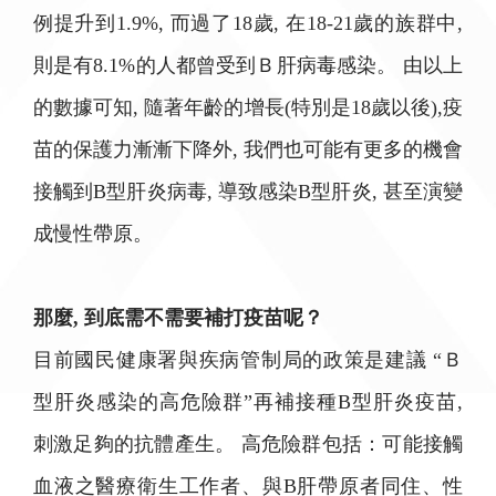
例提升到1.9%, 而過了18歲, 在18-21歲的族群中,
則是有8.1%的人都曾受到Ｂ肝病毒感染。 由以上
的數據可知, 隨著年齡的增長(特別是18歲以後),疫
苗的保護力漸漸下降外, 我們也可能有更多的機會
接觸到B型肝炎病毒, 導致感染B型肝炎, 甚至演變
成慢性帶原。
那麼, 到底需不需要補打疫苗呢？
目前國民健康署與疾病管制局的政策是建議 “Ｂ
型肝炎感染的高危險群”再補接種B型肝炎疫苗,
刺激足夠的抗體產生。 高危險群包括：可能接觸
血液之醫療衛生工作者、與B肝帶原者同住、性