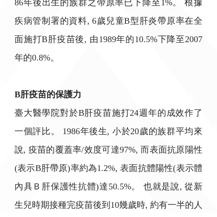
86年後出生的族群之帶原率已下降至1%。 根據
疾病管制署的資料, 6歲兒童B型肝炎帶原率在全
面施打B肝疫苗後, 由1989年的10.5%下降至2007
年的0.8%。
B肝疫苗的保護力
臺大醫學院對於B肝疫苗施打24週年的成效作了
一個評比。 1986年後生, 小於20歲的族群平均來
說, 疫苗的覆蓋率/效度可達97%, 而表面抗原陽性
(表示B肝帶原)率約為1.2%, 表面抗體陽性(表示體
內具Ｂ肝保護性抗體)達50.5%。 也就是說, 從新
生兒時期接種完疫苗後到10幾歲時, 約有一半的人