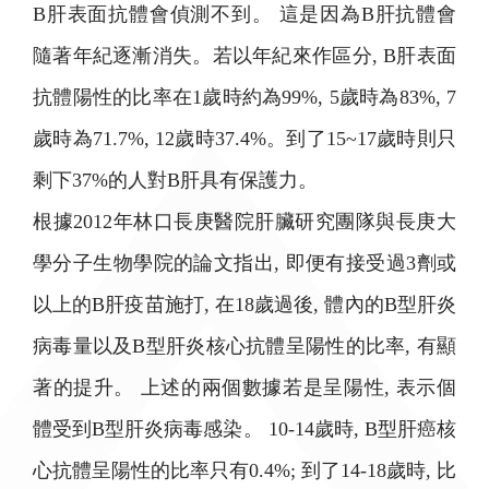
B肝表面抗體會偵測不到。 這是因為B肝抗體會
隨著年紀逐漸消失。若以年紀來作區分, B肝表面
抗體陽性的比率在1歲時約為99%, 5歲時為83%, 7
歲時為71.7%, 12歲時37.4%。到了15~17歲時則只
剩下37%的人對B肝具有保護力。
根據2012年林口長庚醫院肝臟研究團隊與長庚大
學分子生物學院的論文指出, 即便有接受過3劑或
以上的B肝疫苗施打, 在18歲過後, 體內的B型肝炎
病毒量以及B型肝炎核心抗體呈陽性的比率, 有顯
著的提升。 上述的兩個數據若是呈陽性, 表示個
體受到B型肝炎病毒感染。 10-14歲時, B型肝癌核
心抗體呈陽性的比率只有0.4%; 到了14-18歲時, 比