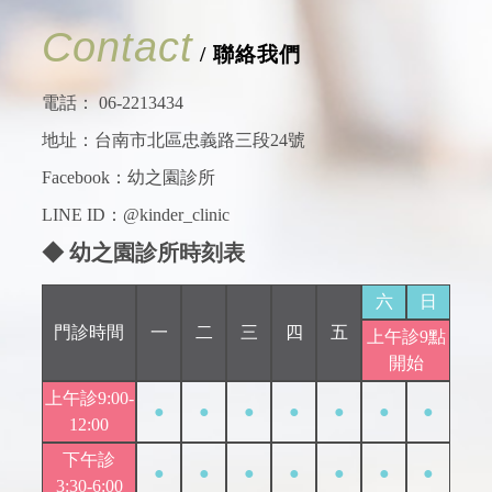
Contact
/ 聯絡我們
電話：
06-2213434
地址：台南市北區忠義路三段24號
Facebook：
幼之園診所
LINE ID：@kinder_clinic
◆ 幼之園診所時刻表
六
日
門診時間
一
二
三
四
五
上午診9點
開始
上午診9:00-
●
●
●
●
●
●
●
12:00
下午診
●
●
●
●
●
●
●
3:30-6:00