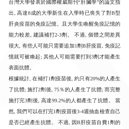
台灣大學發表於國際權威期刊“肝臟學”的論文指
出, 高達8成的大學新生在入學時已喪失了對B型
肝炎疫苗的免疫記憶。且大學生喚醒免疫記憶的
能力較差, 建議補打2-3劑。 不過, 個體之間差異
很大, 有些人可能只需要追加1劑B肝疫苗, 免疫記
憶就可被喚起; 其他人可能需要打到3劑才能產生
表面抗體。
根據統計, 在補打1劑疫苗後, 約只有20%的人產生
了抗體; 施打2劑後, 75％的人產生了抗體; 而完整
施打完3劑後, 高達99.2%的人都產生了抗體。 當
然, 我們可以在打完1劑疫苗後3-4週抽血檢查自己
是否已經產生抗體。 不過, 因B肝疫苗自費1劑的