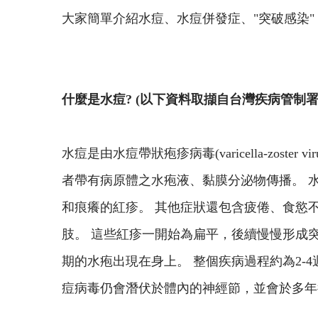
大家簡單介紹水痘、水痘併發症、"突破感染
什麼是水痘? (以下資料取擷自台灣疾病管制署
水痘是由水痘帶狀疱疹病毒(varicella-zo
者帶有病原體之水疱液、黏膜分泌物傳播。 水痘
和痕癢的紅疹。 其他症狀還包含疲倦、食慾
肢。 這些紅疹一開始為扁平，後續慢慢形成突
期的水疱出現在身上。 整個疾病過程約為2-
痘病毒仍會潛伏於體內的神經節，並會於多年