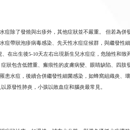
水痘除了發燒與出疹外，其他症狀並不嚴重。 但若為併發
水痘帶狀泡疹病毒感染、先天性水痘症候群，與繼發性細
、在出生後5-10天左右出現新生兒水痘症，危險性和致死率
。 症狀包含低體重、瘢痕性的皮膚病變、眼睛缺陷、四肢
罹患水痘，後續合併繼發性細菌感染，如蜂窩組織炎、
人以原發性肺炎，小孩以敗血症和腦炎最常見。