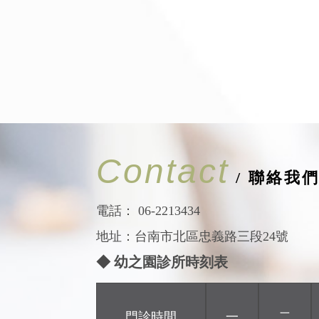
Contact
/ 聯絡我
電話：
06-2213434
地址：台南市北區忠義路三段24號
◆ 幼之園診所時刻表
門診時間
一
二