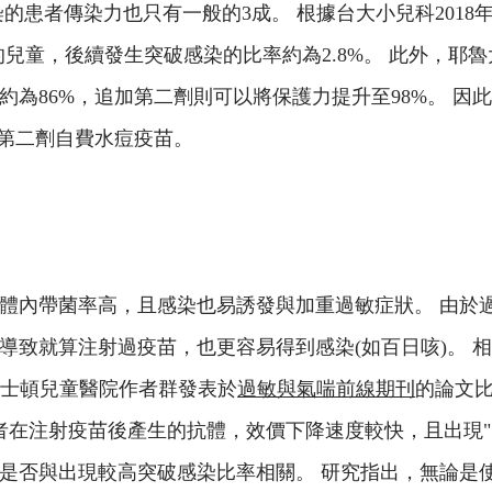
感染的患者傳染力也只有一般的3成。 根據台大小兒科2018
射的兒童，後續發生突破感染的比率約為2.8%。 此外，耶
約為86%，追加第二劑則可以將保護力提升至98%。 因
打第二劑自費水痘疫苗。
體內帶菌率高，且感染也易誘發與加重過敏症狀。 由於
導致就算注射過疫苗，也更容易得到感染(如百日咳)。 
波士頓兒童醫院作者群發表於
過敏與氣喘前線期刊
的論文比
者在注射疫苗後產生的抗體，效價下降速度較快，且出現"突
是否與出現較高突破感染比率相關。 研究指出，無論是