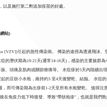
"，以及施打第二劑追加疫苗的好處。
網站)
ster virus [VZV])引起的急性傳染病。 傳染的途徑
的潛伏期為10-21天(通常14-16天)，感染的主要族群
不振、頭痛及肌肉或關節痠痛等。 水痘疹於5天內陸續出
起的豆狀小水疱，維持約3 至4天後變乾、結痂。 水痘
4週，而可傳染期為出疹前1-2天至所有水疱變乾。 值得
後在免疫力低下時復發、導致"帶狀疱疹"，也就是我們熟知