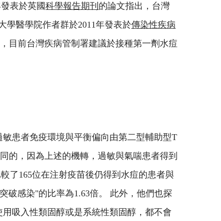
年發表於英國
科學報告期刊
的論文指出，台灣
魯大學醫學院作者群於2011年發表於
傳染性疾病
此，目前台灣疾病管制署建議於接種第一劑水痘
過敏患者免疫環境與平衡偏向由第二型輔助型T
相同的，因為上述的機轉，過敏與氣喘患者得到
較了165位在注射疫苗後仍得到水痘的患者與
破感染"的比率為1.63倍。 此外，他們也探
使用吸入性類固醇或是系統性類固醇，都不會