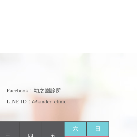
們
Facebook：
幼之園診所
LINE ID：@kinder_clinic
六
日
三
四
五