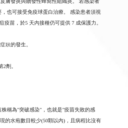
皮膚發炎與續發性蜂窩性組織炎。 若感染者
需要，也可接受免疫球蛋白治療。 感染患者須視
疫苗，於5 天內接種仍可提供 7 成保護力。
重症狀的發生。
第2劑。
株稱為"突破感染"，也就是"疫苗失敗的感
現的水疱數目較少(50顆以內)，且病程比沒有