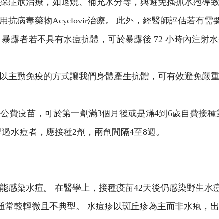
採症狀治療，如退燒、補充水分等，與避免搔抓水疱導致
病毒藥物Acyclovir治療。 此外，經醫師評估若有
露者若不具有水痘抗體，可於暴露後 72 小時內注射水痘
以主動免疫的方式讓我們身體產生抗體，可有效避免嚴
1劑公費疫苗，可於第一劑滿3個月後或是滿4到6歲自費接種
未得過水痘者，應接種2劑，兩劑間隔4至8週。
感染水痘。 在醫學上，接種疫苗42天後仍感染野生水痘
通常較輕微且不典型。 水痘疹以斑丘疹為主而非水疱，出