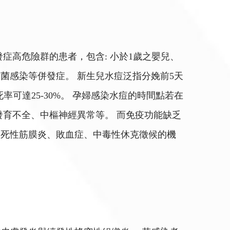
症高危險群的患者，包含: 小於1歲之嬰兒、
菌感染等併發症。 新生兒水痘泛指分娩前5天
可達25-30%。 孕婦感染水痘的時間點若在
發育不全、中樞神經異常等。 而免疫功能缺乏
壞死性筋膜炎、敗血症、中毒性休克徵候的機