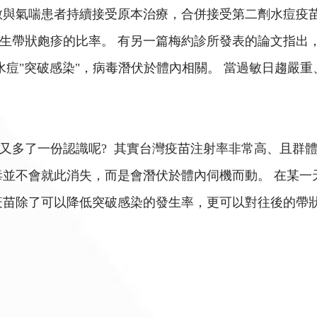
敏與氣喘患者持續接受原本治療，合併接受第二劑水痘疫
生帶狀皰疹的比率。 有另一篇梅約診所發表的論文指出
到水痘"突破感染"，病毒潛伏於體內相關。 當過敏日趨
又多了一份認識呢? 其實台灣疫苗注射率非常高、且群
毒並不會就此消失，而是會潛伏於體內伺機而動。 在某
疫苗除了可以降低突破感染的發生率，更可以對往後的帶