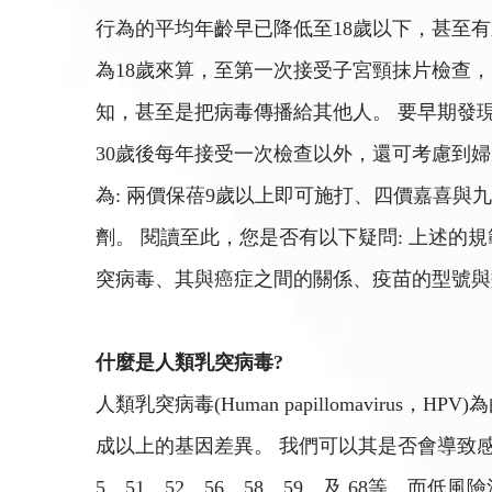
行為的平均年齡早已降低至18歲以下，甚至
為18歲來算，至第一次接受子宮頸抹片檢查
知，甚至是把病毒傳播給其他人。 要早期發
30歲後每年接受一次檢查以外，還可考慮到
為: 兩價保蓓9歲以上即可施打、四價嘉喜與九
劑。 閱讀至此，您是否有以下疑問: 上述的
突病毒、其與癌症之間的關係、疫苗的型號與
什麼是人類乳突病毒?
人類乳突病毒(Human papillomavir
成以上的基因差異。 我們可以其是否會導致感染
5、51、52、56、58、59、及 68等，而低風