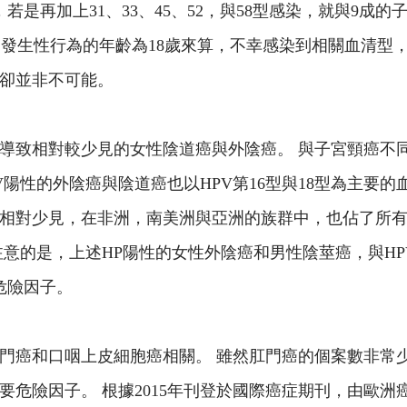
，若是再加上31、33、45、52，與58型感染，就與9成
以平均發生性行為的年齡為18歲來算，不幸感染到相關血清型
卻並非不可能。
導致相對較少見的女性陰道癌與外陰癌。 與子宮頸癌不同
 HPV陽性的外陰癌與陰道癌也以HPV第16型與18型為主
對少見，在非洲，南美洲與亞洲的族群中，也佔了所有男性
注意的是，上述HP陽性的女性外陰癌和男性陰莖癌，與H
危險因子。
癌和口咽上皮細胞癌相關。 雖然肛門癌的個案數非常少(20
主要危險因子。 根據2015年刊登於國際癌症期刊，由歐