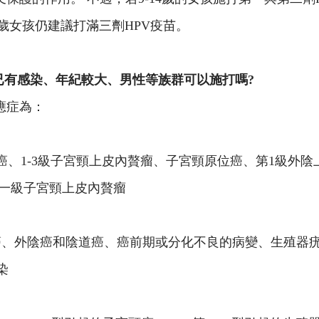
4歲女孩仍建議打滿三劑HPV疫苗。
已有感染、年紀較大、男性等族群可以施打嗎?
應症為：
之子宮頸癌、1-3級子宮頸上皮內贅瘤、子宮頸原位癌、第1級
起之第一級子宮頸上皮內贅瘤
型子宮頸癌、外陰癌和陰道癌、癌前期或分化不良的病變、生殖器疣
感染