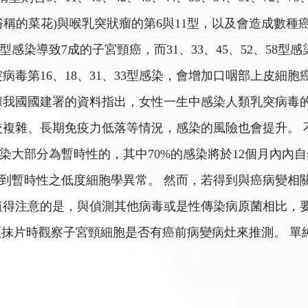
稱的菜花)與喉乳突狀瘤的第6與11型，以及會造成數種
8型感染導致7成的子宮頸癌，而31、33、45、52、58型
病毒第16、18、31、33型感染，會增加口咽部上皮細胞
我國國建署的資料指出，女性一生中感染人類乳突病毒的比
較複雜、長期免疫力低落等情況，感染的風險也會提升。 
大部分為暫時性的，其中70%的感染將於12個月內內自然
到暫時性之低度細胞學異常。 然而，若得到與癌病變相關
值得注意的是，與偵測其他病毒或是性傳染病原菌相比，
頸抹片時觀察子宮頸細胞是否有癌前病變病灶來推測。 單