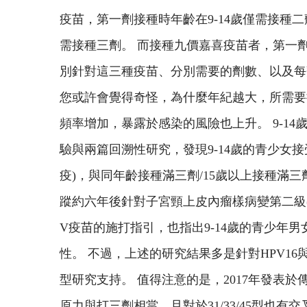
疫苗，第一劑接種時年齡在9-14歲僅需接種二
需接種三劑。 而接種九價嘉喜疫苗者，第一劑
別針對這三種疫苗、分別需要的劑數、以及每
您或許會覺得奇怪，為什麼年紀越大，所需要
頻率增加，暴露於感染的風險也上升。 9-1
驗與兩篇回溯性研究，發現9-14歲的青少女
疫)，與同年齡接種滿三劑/15歲以上接種滿三
蹤約六年後針對子宮頸上皮內瘤樣病變第二級(C
V疫苗的施打指引，也指出9-14歲的青少年
性。 不過，上述的研究結果多是針對HPV16與
型研究支持。 值得注意的是，2017年發表於傳
原力與打三劑相當，且對於31/33/45型也