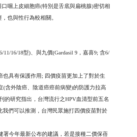
與口咽上皮細胞癌(特別是舌底與扁桃腺)密切相
較輕，也與性行為較相關。
16/18型)、與九價(Gardasil 9，嘉喜9; 含6/
也具有保護作用; 四價疫苗更加上了對於生
症(含外陰癌、陰道癌癌前病變)的防護力拉高
刊的研究指出，台灣流行之HPV血清型前五名
佔6.8%)。 由此我們可以推測，台灣民眾施打四價疫苗對於
國健署今年最新公布的建議，若是接種二價保蓓