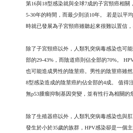
第16與18型感染就與全球7成的子宮頸癌相關
5-30年的時間，而最少則須10年。 若是
時就已發展為子宮頸癌雖聽起來很難以置信，
除了子宮頸癌以外，人類乳突病毒感染也可能
部的29-43%，而陰道癌則佔全部的70%。
也可能造成男性的陰莖癌。男性的陰莖癌雖然相
8型感染造成的陰莖癌約佔全部的4成。 值得
無p53腫瘤抑制基因突變，並有性行為相關的
除了生殖器癌以外，人類乳突病毒感染也與肛門
發生於小於35歲的族群，HPV感染卻是一個