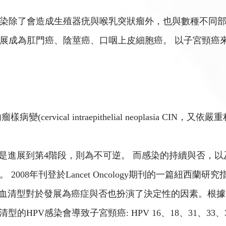
染除了會造成生殖器疣與喉乳突狀瘤外，也與數種不同部
展成為肛門癌、陰莖癌、口咽上皮細胞癌。 以子宮頸癌
rvical intraepithelial neoplasia CIN，又
 若是進展到第4階段，則為不可逆。 而感染的持續與否，
008年刊登於Lancet Oncology期刊的一篇紐西蘭
血清型對於發展為癌症與否也扮演了決定性的因素。根據法國國
的HPV感染會導致子宮頸癌: HPV 16、18、31、33、35