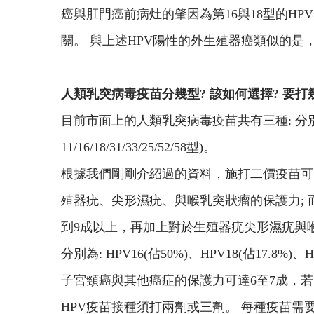
癌與肛門癌前病灶的肇因為第16與18型的H
關。 與上述HPV陽性的外生殖器癌類似的是
人類乳突病毒疫苗分幾型? 該如何選擇? 要打
目前市面上的人類乳突病毒疫苗共有三種: 分別為二價(Cerv
11/16/18/31/33/25/52/58型)。
根據我們剛剛介紹過的資料，施打二價疫苗可
殖器疣、尖形濕疣、與喉乳突狀瘤的保護力;
到9成以上，再加上對於生殖器疣尖形濕疣與
分別為: HPV16(佔50%)、HPV18(佔17.8
子宮頸癌與其他癌症的保護力可達6至7成，若選
HPV疫苗接種須打兩劑或三劑。 每種疫苗