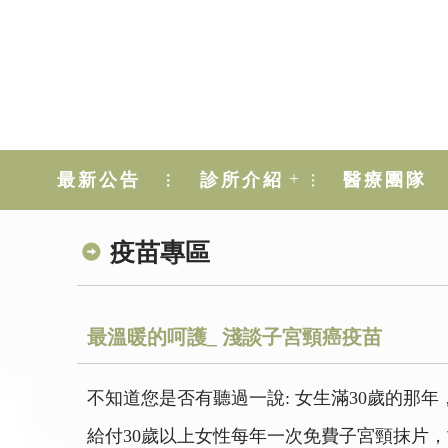
+
最新公告
診所介紹
醫療團隊
疫苗專區
最溫暖的呵護_ 淺談子宮頸癌疫苗
不知道您是否有聽過一說: 女生滿30歲的那
給付30歲以上女性每年一次免費子宮頸抹片