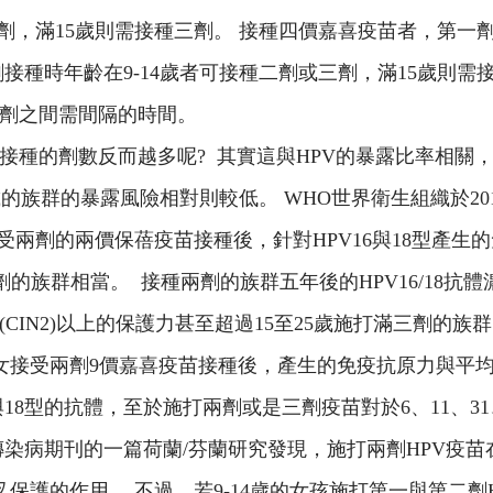
劑，滿15歲則需接種三劑。 接種四價嘉喜疫苗者，第一劑
接種時年齡在9-14歲者可接種二劑或三劑，滿15歲則
劑之間需間隔的時間。
接種的劑數反而越多呢? 其實這與HPV的暴露比率相關
4歲的族群的暴露風險相對則較低。 WHO世界衛生組織於2
接受兩劑的兩價保蓓疫苗接種後，針對HPV16與18型產生
劑的族群相當。 接種兩劑的族群五年後的HPV16/18抗
IN2)以上的保護力甚至超過15至25歲施打滿三劑的族群
男女接受兩劑9價嘉喜疫苗接種後，產生的免疫抗原力與平均抗
18型的抗體，至於施打兩劑或是三劑疫苗對於6、11、31、
染病期刊的一篇荷蘭/芬蘭研究發現，施打兩劑HPV疫苗在9-
有交叉保護的作用。 不過，若9-14歲的女孩施打第一與第