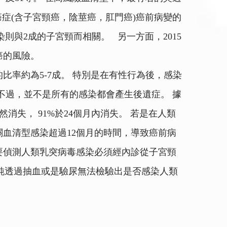
癌症(含子宮頸癌，陰莖癌，肛門癌)癌前病變的
感染則與2成的子宮頸而相關。 另一方面，2015
癌的風險。
率約為5-7成。 特別是在有性行為後，感染
不過，並不是所有的感染都會產生後遺症。 據
消失， 91%於24個月內消失。 若是在人類
血清型感染超過12個月的時間，導致癌前病
要偵測人類乳突病毒感染必須經內診從子宮頸
純透過抽血或是驗尿無法檢驗出是否感染人類