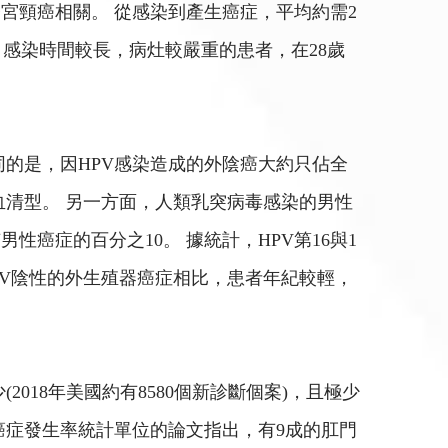
的子宮頸癌相關。 從感染到產生癌症，平均約需2
，感染時間較長，病灶較嚴重的患者，在28歲
的是，因HPV感染造成的外陰癌大約只佔全
要的血清型。 另一方面，人類乳突病毒感染的男性
癌症的百分之10。 據統計，HPV第16與1
PV陰性的外生殖器癌症相比，患者年紀較輕，
18年美國約有8580個新診斷個案)，且極少
洲癌症發生率統計單位的論文指出，有9成的肛門