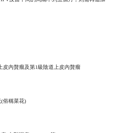
外陰上皮內贅瘤及第1級陰道上皮內贅瘤
(俗稱菜花)