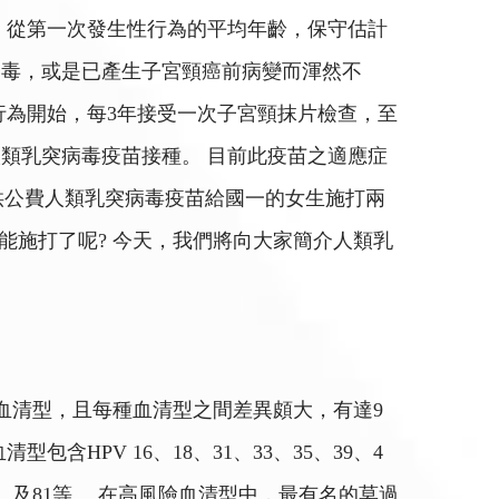
 從第一次發生性行為的平均年齡，保守估計
病毒，或是已產生子宮頸癌前病變而渾然不
行為開始，每3年接受一次子宮頸抹片檢查，至
人類乳突病毒疫苗接種。 目前此疫苗之適應症
始提供公費人類乳突病毒疫苗給國一的女生施打兩
能施打了呢? 今天，我們將向大家簡介人類乳
過200種血清型，且每種血清型之間差異頗大，有達9
PV 16、18、31、33、35、39、4
2、73、 及81等。 在高風險血清型中，最有名的莫過