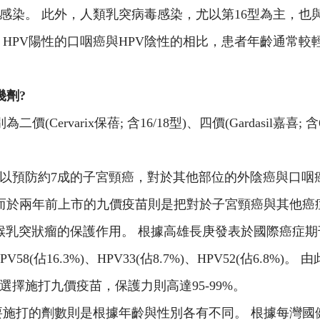
PV感染。 此外，人類乳突病毒感染，尤以第16型為主，也
，HPV陽性的口咽癌與HPV陰性的相比，患者年齡通常
幾劑?
arix保蓓; 含16/18型)、四價(Gardasil嘉喜; 含6/11/
以預防約7成的子宮頸癌，對於其他部位的外陰癌與口咽癌
 而於兩年前上市的九價疫苗則是把對於子宮頸癌與其他癌
喉乳突狀瘤的保護作用。 根據高雄長庚發表於國際癌症期
%)、HPV58(佔16.3%)、HPV33(佔8.7%)、HPV52(
擇施打九價疫苗，保護力則高達95-99%。
需要施打的劑數則是根據年齡與性別各有不同。 根據每灣