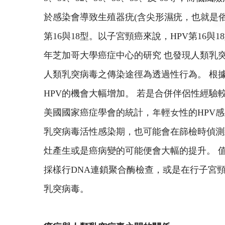
於感染會導致生殖器疣(含尖形濕疣，也就是俗
第16與18型。以子宮頸癌來說，HPV第16與1
年芝加哥大學癌症中心的研究 也發現人類乳突
人類乳突病毒之傳染途徑為透過性行為。 根據
HPV的機會大幅增加。 若是合併伴侶性經驗
美國國家癌症學會的統計，年輕女性的HPV感染
乳突病毒活性感染期，也可能會在篩檢時偵測
灶產生或是癌病變的可能便會大幅的提升。 
採樣行DNA連鎖聚合酶檢查，或是在行子宮
乳突病毒。