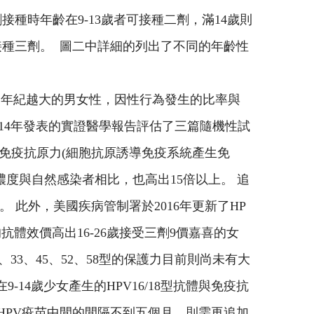
接種時年齡在9-13歲者可接種二劑，滿14歲則
需接種三劑。 圖二中詳細的列出了不同的年齡性
，年紀越大的男女性，因性行為發生的比率與
014年發表的實證醫學報告評估了三篇隨機性試
的免疫抗原力(細胞抗原誘導免疫系統產生免
體濃度與自然感染者相比，也高出15倍以上。 追
。 此外，美國疾病管制署於2016年更新了HP
體效價高出16-26歲接受三劑9價嘉喜的女
33、45、52、58型的保護力目前則尚未有大
14歲少女產生的HPV16/18型抗體與免疫抗
二劑HPV疫苗中間的間隔不到五個月，則需再追加