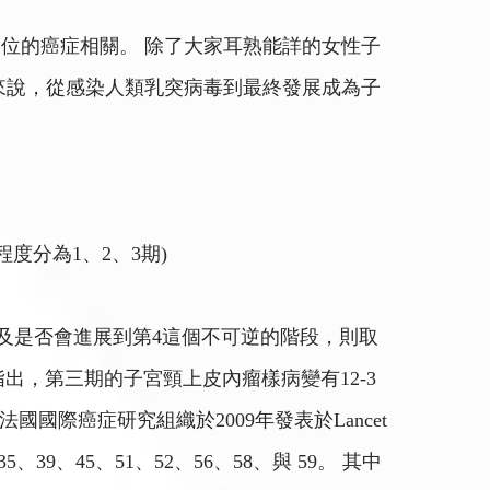
位的癌症相關。 除了大家耳熟能詳的女性子
來說，從感染人類乳突病毒到最終發展成為子
依嚴重程度分為1、2、3期)
以及是否會進展到第4這個不可逆的階段，則取
研究指出，第三期的子宮頸上皮內瘤樣病變有12-3
際癌症研究組織於2009年發表於Lancet
、39、45、51、52、56、58、與 59。 其中