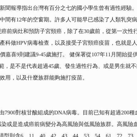
有新聞報導指出台灣有百分之七的國小學生曾有過性經驗。
，中間有12年的空窗期。許多人可能早已感染了人類乳突
現癌前病灶和預防子宮頸癌，除了在30歲前，從第一次性
婦產科做HPV病毒檢查，以及接受子宮頸癌疫苗，也就是
價嘉喜9則建議9-45歲施打。 健保署從107年11月開
規範，是不是代表超過45歲、發生過性行為、或是男生就不
效用，以及什麼族群能夠施打疫苗。
us，HPV)為由7900對核甘酸組成的DNA病毒。目前已知有超
或是造成癌前病變分為高風險與低風險族群。高風險血清型包含H
險清型則含6、11、40、42、43、44、53、54、61、7