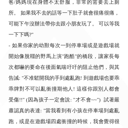
爸/媽媽現在身體不太舒服，非常的需要去上廁
所。 如果我不去的話等一下肚子就會很痛很痛，
可能下午沒辦法帶你去跟小朋友玩了。 可以等我
一下下嗎?"
- 如果你家的幼獸每次一到停車場或是遊戲場就
開始像脫韁的野馬上演"跑酷"的橋段，讓家長每
次都嚇的要命在後面氣喘吁吁的阻止他們，與其
告誡: "不准鬆開我的手到處亂跑! 到遊戲場也要乖
乖牌對不可以亂衝撞期他人! 這樣你跟別人都會
受傷!!" (因為孩子一定會說: "才不會~~") 試著嚴
肅認真的表達: "當我看到有小孩在停車場到處亂
跑，或是在遊戲場四處衝撞的時候，我會覺得很