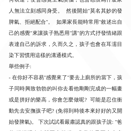
人無法立刻感同身受。 然後開始"莫名其妙的發
脾氣、拒絕配合"。 如果家長能時常用"敘述出自
己的感覺"來讓孩子熟悉用"講"的方式抒發情緒跟
表達自己的訴求，久而久之，孩子也會在耳濡目
染下習慣用這樣的溝通模式。
舉些例子:
- 在你好不容易"感覺來了"要去上廁所的當下，孩
子同時興致勃勃的叫你去看他剛剛完成的一幅畫
或是拼好的樂高，你會怎麼做呢? 可能是忍住衝
動先去安撫孩子吧? (免得到時後本來好好的又開
始發脾氣)。 下次試試看嚴肅認真的跟孩子說: "爸