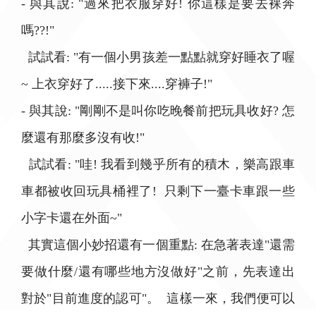
- 與其說: "過來把衣服穿好! 你這樣是要去裸奔
嗎??!"
試試看: "有一個小男孩差一點點就穿好睡衣了喔
~ 上衣穿好了.....接下來....穿褲子!"
- 與其說: "剛剛不是叫你吃晚餐前把玩具收好? 怎
麼還有那麼多沒有收!"
試試看: "哇! 我看到幾乎所有的積木，樂高跟車
車都被收回玩具桶裡了! 只剩下一臺卡車跟一些
小字卡還在外面~"
其實這個小妙招還有一個重點: 在急著表達"還需
要做什麼/還有哪些地方沒做好"之前，先表達出
對於"目前進度的認可"。 這樣一來，我們便可以