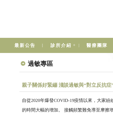
+
最新公告
診所介紹
醫療團隊
過敏專區
親子關係好緊繃 淺談過敏與“對立反抗症
自從2020年爆發COVID-19疫情以來，
的時間大幅的增加。 接觸頻繁難免導至摩擦