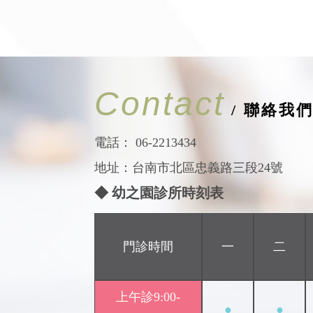
Contact
/ 聯絡我
電話：
06-2213434
地址：台南市北區忠義路三段24號
◆ 幼之園診所時刻表
門診時間
一
二
上午診9:00-
●
●