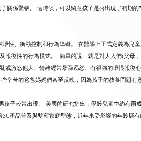
子關係緊張。 這時候，可以留意孩子是否出現了初期的"
種破壞性、衝動控制和行為障礙。 在醫學上正式定義為兒
及報復性的行為模式。 簡單的說，就是對大人們(父母，
亂或激怒他人、情緒經常暴躁易怒、有很強的懷恨報復心
有些辛苦的爸爸媽媽們甚至反映，因為孩子的教養問題有
以男孩子較常出現。 美國的研究指出，學齡兒童中約有兩
著3C產品普及與雙薪家庭型態，近年來受影響的年齡層