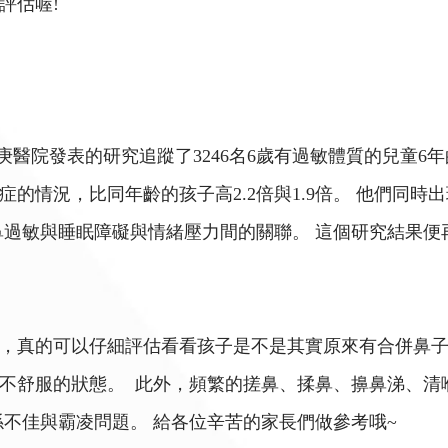
評估喔!
長庚醫院發表的研究追蹤了3246名6歲有過敏體質的兒童6
症的情況，比同年齡的孩子高2.2倍與1.9倍。 他們同
鼻過敏與睡眠障礙與情緒壓力間的關聯。 這個研究結果
話，真的可以仔細評估看看孩子是不是其實原來有合併鼻子
不舒服的狀態。 此外，頻繁的搓鼻、揉鼻、擤鼻涕、清
係不佳與霸凌問題。 給各位辛苦的家長們做參考哦~