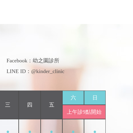
們
Facebook：
幼之園診所
LINE ID：@kinder_clinic
六
日
三
四
五
上午診9點開始
●
●
●
●
●