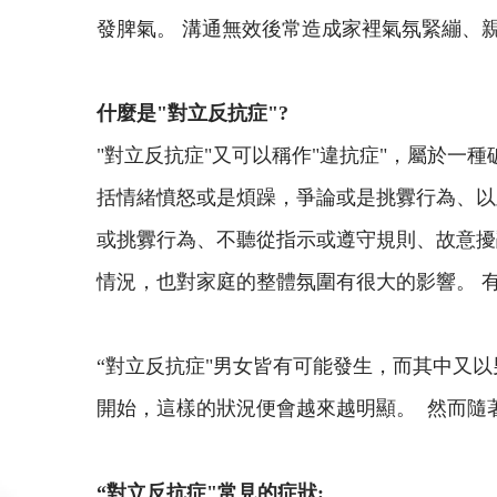
發脾氣。 溝通無效後常造成家裡氣氛緊繃、親
什麼是"對立反抗症"?
"對立反抗症"又可以稱作"違抗症"，屬於一
括情緒憤怒或是煩躁，爭論或是挑釁行為、以
或挑釁行為、不聽從指示或遵守規則、故意擾
情況，也對家庭的整體氛圍有很大的影響。 
“對立反抗症"男女皆有可能發生，而其中又
開始，這樣的狀況便會越來越明顯。 然而隨
“對立反抗症"常見的症狀: