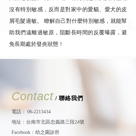
沒有特別敏感，反而是對家中的愛貓、愛犬的皮
屑毛髮過敏。 瞭解自己對什麼特別敏感，就能幫
助我們遠離過敏原，阻斷長時間的反覆曝露，避
免長期處於發炎狀態！
Contact
/ 聯絡我們
電話：
06-2213434
地址：台南市北區忠義路三段24號
Facebook：
幼之園診所