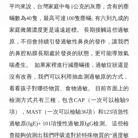
平均來說，台灣家庭中每1公克的灰塵，含有的塵
蟎數為40隻，最高可達100隻塵蟎; 有六到九成的
家庭黴菌濃度更是遠遠超標。 長期接觸這些過敏
原，不但會持續引發過敏性鼻炎的發作，讓我們
的鼻腔粘膜長期處於發炎的狀態，更可能導致氣
喘產生。 如果家裡進行減塵蟎後，過敏症狀還是
沒有改善，我們可以利用抽血測過敏原的方式，
看看孩子對哪些物質、食物過敏。 目前市面上的
檢測方式共有三種，包含CAP（一次可以檢驗9
項），MAST（一次可以檢驗36項）和123項急性
過敏原(IgE)+ 101項慢性過敏原IgG檢測。 這些檢
查能夠偵測出我們呼吸道對於特殊物質的“過度敏