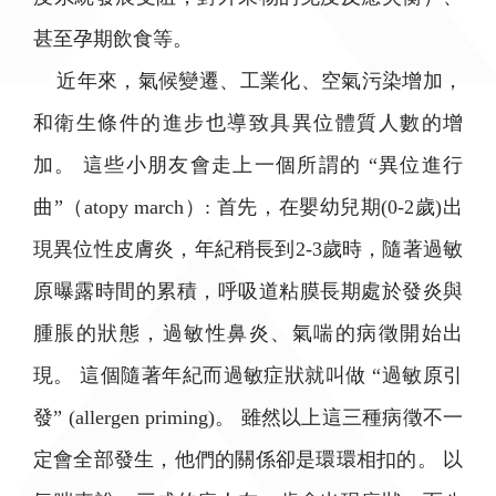
甚至孕期飲食等。
近年來，氣候變遷、工業化、空氣污染增加，
和衛生條件的進步也導致具異位體質人數的增
加。 這些小朋友會走上一個所謂的 “異位進行
曲”（atopy march）: 首先，在嬰幼兒期(0-2歲)出
現異位性皮膚炎，年紀稍長到2-3歲時，隨著過敏
原曝露時間的累積，呼吸道粘膜長期處於發炎與
腫脹的狀態，過敏性鼻炎、氣喘的病徵開始出
現。 這個隨著年紀而過敏症狀就叫做 “過敏原引
發” (allergen priming)。 雖然以上這三種病徵不一
定會全部發生，他們的關係卻是環環相扣的。 以