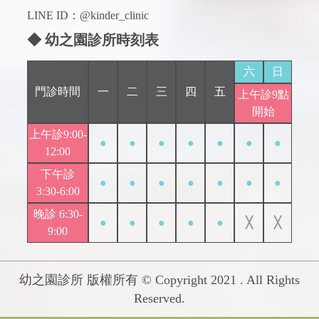
LINE ID：@kinder_clinic
◆ 幼之園診所時刻表
六
日
門診時間
一
二
三
四
五
上午診9點
開始
上午診9:00-
●
●
●
●
●
●
●
12:00
下午診
●
●
●
●
●
●
●
3:30-6:00
晚診 6:30-
●
●
●
●
●
╳
╳
9:00
幼之園診所 版權所有 © Copyright 2021 . All Rights
Reserved.