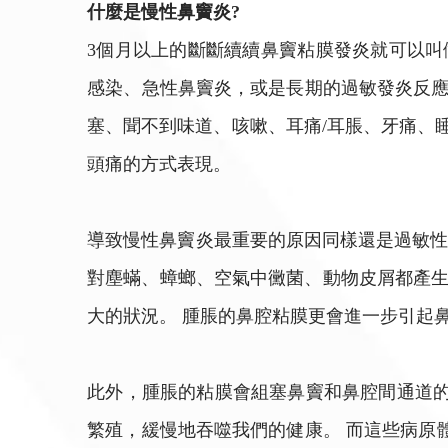
什麼是慢性鼻竇炎?
3個月以上的斷斷續續鼻竇粘膜發炎就可以叫
感染、急性鼻竇炎，或是長期的過敏發炎反應
塞、聞不到味道、咳嗽、耳痛/耳脹、牙痛、
頭痛的方式表現。
導致慢性鼻竇炎最重要的原因同樣還是過敏性
對塵蟎、蟑螂、空氣中黴菌、動物皮屑都產生過
大的狀況。 腫脹的鼻腔粘膜更會進一步引起
此外，腫脹的粘膜會組塞鼻竇和鼻腔間通道的
繁殖，緩慢地吞噬我們的健康。 而這些病原