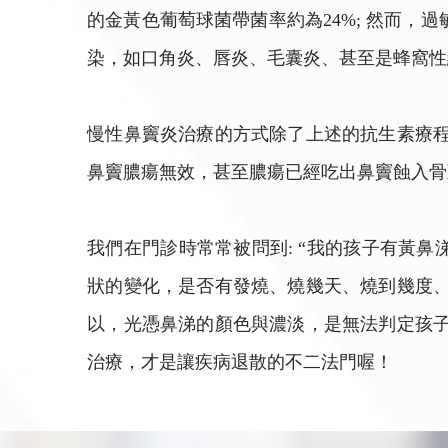
的金黃色葡萄球菌帶菌率約為24%; 然而，
染，如口角炎、唇炎、毛囊炎、甚至是蜂窩性
慢性鼻竇炎治療的方式除了上述的抗生素療程
鼻竇膿瘍無效，甚至膿瘍已經吃出鼻竇蝕
我們在門診時常常被問到: “我的孩子有黃
狀的變化，是否有發燒、燒幾天、燒到幾度、
以，光憑鼻涕的顏色與濃淡，是無法判定孩子
治療，才是讓疾病退散的不二法門喔！