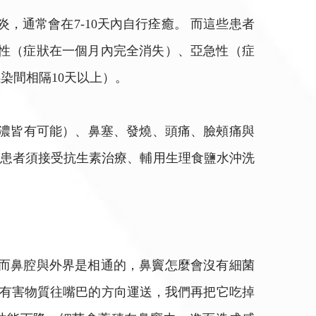
通常會在7-10天內自行痊癒。 而這些患者
急性（症狀在一個月內完全消失）、亞急性（症
染間相隔10天以上）。
、濃皆有可能）、鼻塞、發燒、頭痛、臉頰痛與
 患者須接受抗生素治療、輔用生理食鹽水沖洗
，而鼻腔與外界是相通的，鼻竇怎麼會沒有細菌
等有害物質往嘴巴的方向運送，我們再把它吃掉