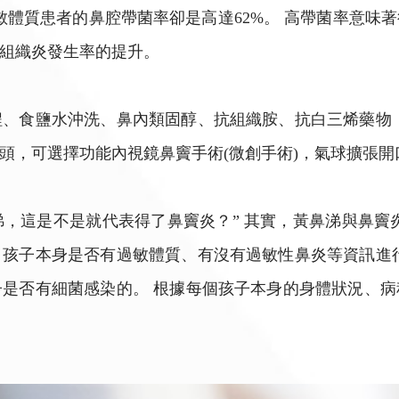
過敏體質患者的鼻腔帶菌率卻是高達62%。 高帶菌率意
組織炎發生率的提升。
、食鹽水沖洗、鼻內類固醇、抗組織胺、抗白三烯藥物
入骨頭，可選擇功能內視鏡鼻竇手術(微創手術)，
鼻涕，這是不是就代表得了鼻竇炎？” 其實，黃鼻涕與鼻竇
孩子本身是否有過敏體質、有沒有過敏性鼻炎等資訊進
是否有細菌感染的。 根據每個孩子本身的身體狀況、