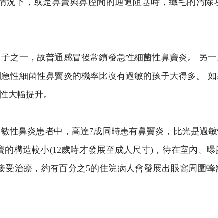
炎情況下，或是鼻竇與鼻腔間的通道阻塞時，纖毛的清除
子之一，故普通感冒後常續發急性細菌性鼻竇炎。 另
急性細菌性鼻竇炎的機率比沒有過敏的孩子大得多。 
性大幅提升。
敏性鼻炎患者中，高達7成同時患有鼻竇炎，比光是過
竇的構造較小(12歲時才發展至成人尺寸)，待在室內、
接受治療，約有百分之5的住院病人會發展出眼窩周圍