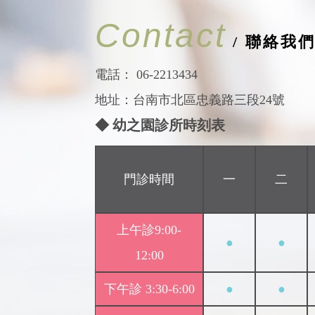
Contact
/ 聯絡我
電話：
06-2213434
地址：台南市北區忠義路三段24號
◆ 幼之園診所時刻表
門診時間
一
二
上午診9:00-
●
●
12:00
下午診 3:30-6:00
●
●