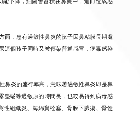
功能下降，細菌會蓄積在鼻竇中，進而造成感
一方面，患有過敏性鼻炎的孩子因鼻粘膜長期處
如果這個孩子同時又被傳染普通感冒，病毒感染
敏性鼻炎的盛行率高，意味著過敏性鼻炎即是鼻
曝露塵蟎等過敏原的時間長，也較易得到病毒感
蜂窩性組織炎、海綿竇栓塞、骨膜下膿瘍、骨髓