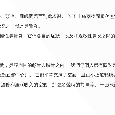
、頭痛、睡眠問題而到處求醫。 吃了止痛藥後問題仍
元兇之一就是鼻竇炎。
慢性鼻竇炎，它們各自的症狀，以及和過敏性鼻炎之間
間，鼻腔周圍的顱骨與臉骨之內。 我們每個人都有四對鼻
頭顱底部中心）。 它們平常充滿了空氣，且由小通道粘膜
溫暖和溼潤吸入的空氣，加強發聲時的共鳴等。 一般來