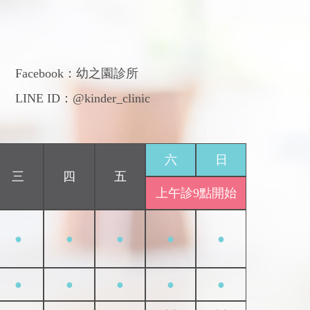
們
Facebook：
幼之園診所
LINE ID：@kinder_clinic
六
日
三
四
五
上午診9點開始
●
●
●
●
●
●
●
●
●
●