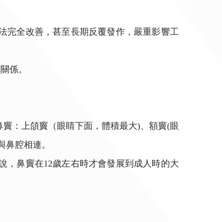
無法完全改善，甚至長期反覆發作，嚴重影響工
的關係。
竇：上頜竇（眼睛下面，體積最大)、額竇(眼
與鼻腔相連。
說，鼻竇在12歲左右時才會發展到成人時的大