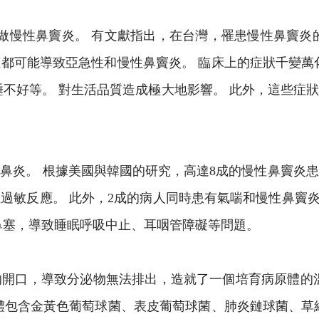
做慢性鼻竇炎。 有文獻指出，在台灣，罹患慢性鼻竇炎
都可能導致亞急性和慢性鼻竇炎。 臨床上的症狀千變萬
睡不好等。 對生活品質造成極大地影響。 此外，這些症
鼻炎。 根據美國與韓國的研究，高達8成的慢性鼻竇炎
敏反應。 此外，2成的病人同時患有氣喘和慢性鼻竇炎;
鼻塞，導致睡眠呼吸中止、耳咽管障礙等問題。
開口，導致分泌物無法排出，造就了一個培育病原體的
體包含金黃色葡萄球菌、表皮葡萄球菌、肺炎鏈球菌、草