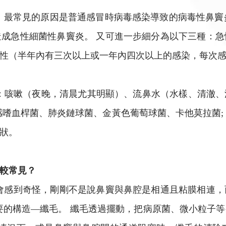
 最常見的原因是普通感冒時病毒感染導致的病毒性鼻竇炎，
成急性細菌性鼻竇炎。 又可進一步細分為以下三種：
性（半年內有三次以上或一年內四次以上的感染，每次感
含：咳嗽（夜晚，清晨尤其明顯）、流鼻水（水樣、清澈
感嗜血桿菌、肺炎鏈球菌、金黃色葡萄球菌、卡他莫拉菌;
狀。
較常見？
會感到奇怪，剛剛不是說鼻竇與鼻腔是相通且粘膜相連
要的構造—纖毛。 纖毛透過擺動，把病原菌、微小粒子