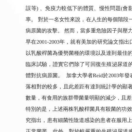
誤等) 、免疫力較低下的體質、慢性問題(
率。 對於一名女性來說，在人生的每個階段
病原菌的攻擊。 然而，當多重危險因子與壓
早在2001-2003年，就有美加的研究論文
以乳酸桿菌為優勢菌種的環境以及達到最佳的酸
臨床試驗，證實它們除了可回復生殖泌尿道
體對抗病原菌。 加拿大學者Reid於200
落相對的較多，且此差距有達到統計學的顯著
數量，有食用的族群帶菌量明顯的減少，且差
特別的是，上述兩株乳酸桿菌具有殺菌的功效;
究指出，患有細菌性陰道感染的患者在服用上
正常菌叢。此外，對於較嚴重的生殖泌尿道感染患者