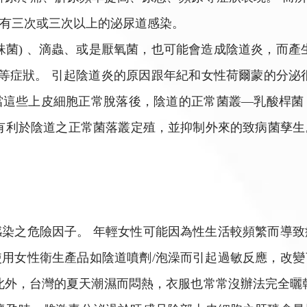
有三次或三次以上的泌尿道感染。
珠菌) 、滴蟲、或是厭氧菌，也可能會造成陰道炎，而產
感等症狀。 引起陰道炎的原因跟年紀和女性荷爾蒙的分泌
當這些上皮細胞正常脫落後，陰道的正常菌叢—乳酸桿菌
這樣的酸度有利於陰道之正常菌落叢定殖，並抑制外來的致病
染之危險因子。 年輕女性可能因為性生活較頻繁而導
用女性衛生產品如陰道噴劑/泡澡而引起過敏反應，改
此外，台灣的夏天潮濕而悶熱，衣服也常常沒辦法完全曬