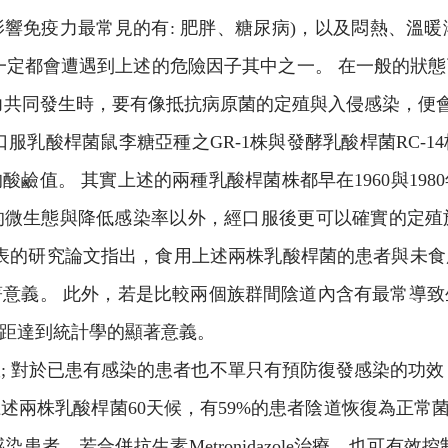
會影響免疫力最常見的有: 肥胖、糖尿病)，以及悶熱、溫
一定都會遭遇到上述的危險因子其中之一。 在一般的狀
力共同發生時，要有像抵抗病原菌的定殖與入侵感染，便
指出口服乳酸桿菌鼠李糖亞種之GR-1株與發酵乳酸桿菌RC
鹼值。 其實上述的兩種乳酸桿菌株都早在1960與19
的微生態與降低感染率以外，經口服後更可以確實的定殖
3年發表的研究論文指出，食用上述兩株乳酸桿菌的患者與
意義。 此外，若是比較兩個族群間陰道內含有最常導
距達到統計學的顯著意義。
 對於已患有感染的患者也不單只有預防復發感染的功效，
述兩株乳酸桿菌60天候，有59%的患者陰道恢復為正常菌
，若合併抗生素Metronidazole治療，也可有效控制