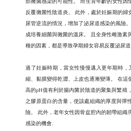
部黴菌感染的可能性。 而生育年齡的女性因
反覆黴菌性陰道炎。 此外，處於妊娠期的婦
尿管逆流的情況，增加了泌尿道感染的風險。
成培養細菌與黴菌的溫床。 且全身性雌激素
種的因素，都是導致孕期婦女容易反覆泌尿道
過了妊娠時期，當女性慢慢邁入更年期時，
縮、黏膜變得乾澀、上皮也逐漸變薄。 在這
高的pH值有利於腸內菌於陰道的聚集與繁殖
之膠原蛋白的含量，使該處組織的厚度與彈
險。 此外，老年女性因骨盆腔內的韌帶組織
感染的機會.