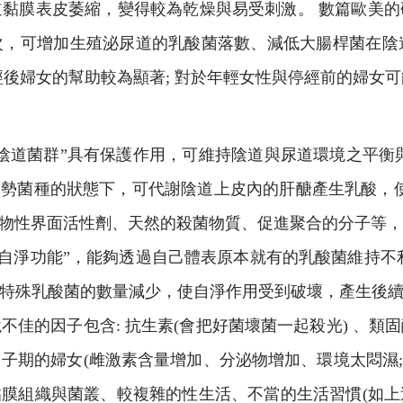
黏膜表皮萎縮，變得較為乾燥與易受刺激。 數篇歐美
，可增加生殖泌尿道的乳酸菌落數、減低大腸桿菌在陰
經後婦女的幫助較為顯著; 對於年輕女性與停經前的婦女
陰道菌群”具有保護作用，可維持陰道與尿道環境之平衡
勢菌種的狀態下，可代謝陰道上皮內的肝醣產生乳酸，使陰道處
生物性界面活性劑、天然的殺菌物質、促進聚合的分子等
”自淨功能”，能夠透過自己體表原本就有的乳酸菌維持不
特殊乳酸菌的數量減少，使自淨作用受到破壞，產生後
不佳的因子包含: 抗生素(會把好菌壞菌一起殺光) 、類
子期的婦女(雌激素含量增加、分泌物增加、環境太悶濕; 
壞黏膜組織與菌叢、較複雜的性生活、不當的生活習慣(如