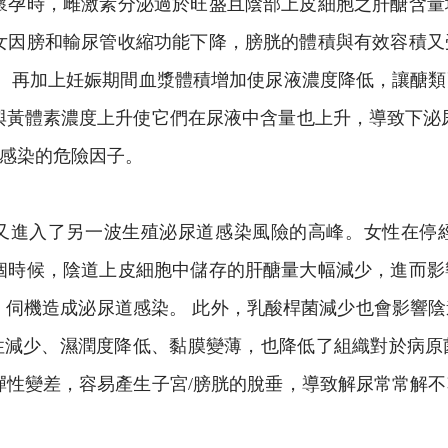
懷孕時，雌激素分泌過於旺盛且陰部上皮細胞之肝醣含
女因膀和輸尿管收縮功能下降，膀胱的體積與有效容積
 再加上妊娠期間血漿體積增加使尿液濃度降低，讓醣
與黃體素濃度上升使它們在尿液中含量也上升，導致下泌
感染的危險因子。
又進入了另一波生殖泌尿道感染風險的高峰。女性在停
個時候，陰道上皮細胞中儲存的肝醣量大幅減少，進而
，伺機造成泌尿道感染。 此外，乳酸桿菌減少也會影響
性減少、濕潤度降低、黏膜變薄，也降低了組織對於病原
彈性變差，容易產生子宮/膀胱的脫垂，導致解尿常常解