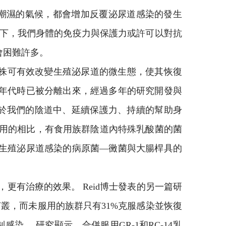
暖潮濕的氣候，都會增加反覆泌尿道感染的發生
態下，我們身體的免疫力與保護力或許可以對抗
會困難許多。
-14株可有效改變生殖泌尿道的微生態，使其恢復
80年代時已被分離出來，經過多年的研究開發與
於我們的陰道中、延續保護力、持續的幫助身
未食用的相比，有食用族群陰道內特殊乳酸菌的菌
致生殖泌尿道感染的病原菌—黴菌與大腸桿具的
更有治療的效果。 Reid博士發表的另一篇研
叢，而未服用的族群只有31%克服感染並恢復
感染。 研究顯示，合併服用GR-1和RC-14乳