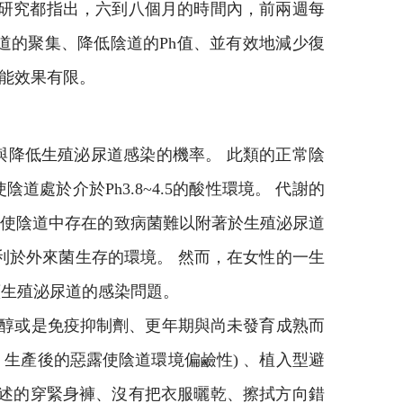
的研究都指出，六到八個月的時間內，前兩週每
道的聚集、降低陰道的Ph值、並有效地減少復
可能效果有限。
與降低生殖泌尿道感染的機率。 此類的正常陰
於介於Ph3.8~4.5的酸性環境。 代謝的
，使陰道中存在的致病菌難以附著於生殖泌尿道
利於外來菌生存的環境。 然而，在女性的一生
續生殖泌尿道的感染問題。
固醇或是免疫抑制劑、更年期與尚未發育成熟而
生產後的惡露使陰道環境偏鹼性) 、植入型避
上述的穿緊身褲、沒有把衣服曬乾、擦拭方向錯