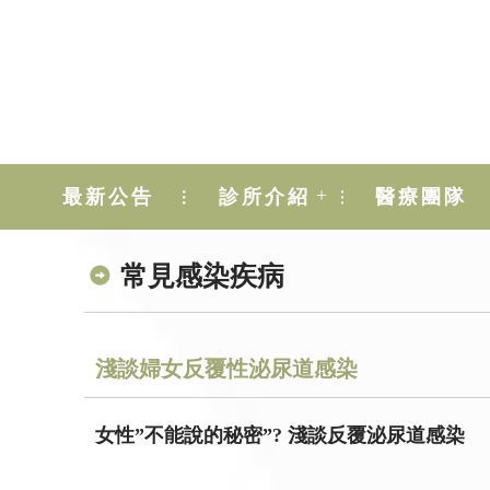
+
最新公告
診所介紹
醫療團隊
常見感染疾病
淺談婦女反覆性泌尿道感染
女性”不能說的秘密”? 淺談反覆泌尿道感染