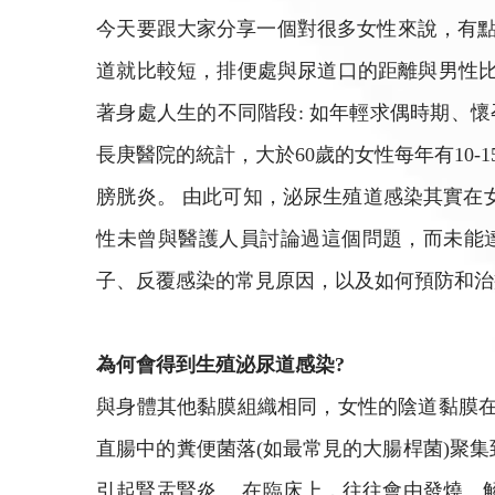
今天要跟大家分享一個對很多女性來說，有點
道就比較短，排便處與尿道口的距離與男性比
著身處人生的不同階段: 如年輕求偶時期、
長庚醫院的統計，大於60歲的女性每年有10
膀胱炎。 由此可知，泌尿生殖道感染其實在
性未曾與醫護人員討論過這個問題，而未能
子、反覆感染的常見原因，以及如何預防和治
為何會得到生殖泌尿道感染?
與身體其他黏膜組織相同，女性的陰道黏膜在
直腸中的糞便菌落(如最常見的大腸桿菌)聚
引起腎盂腎炎。 在臨床上，往往會由發燒、