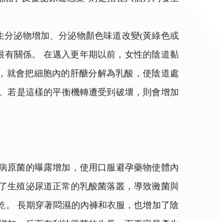
生分泌物增加、分泌物顏色味道改變(黃綠色或
很有關係。 在邁入更年期以前，女性的陰道黏
，就會把細胞內的肝醣分解為乳酸，使陰道處
菌孳生。若是這樣的平衡機轉遭受到破壞，則會增加
致病原菌的曝露增加，使用口服避孕藥物使體內
變了生殖泌尿道正常的乳酸菌落叢，導致黴菌與
乾。 長期穿著悶濕的內褲和衣服，也增加了陰