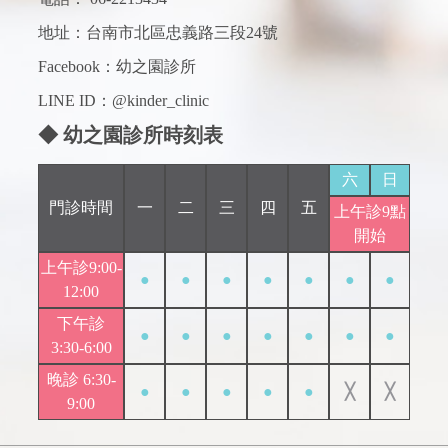
地址：台南市北區忠義路三段24號
Facebook：
幼之園診所
LINE ID：@kinder_clinic
◆ 幼之園診所時刻表
六
日
門診時間
一
二
三
四
五
上午診9點
開始
上午診9:00-
●
●
●
●
●
●
●
12:00
下午診
●
●
●
●
●
●
●
3:30-6:00
晚診 6:30-
●
●
●
●
●
╳
╳
9:00