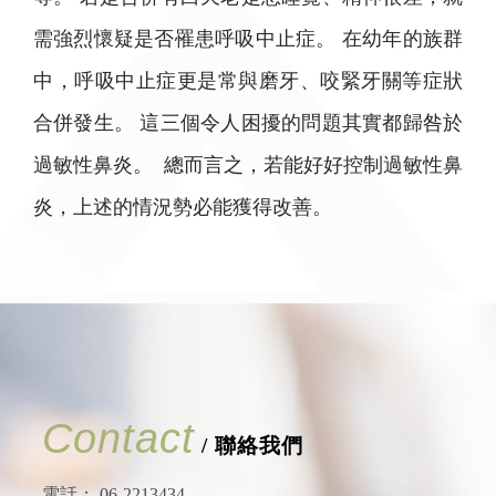
需強烈懷疑是否罹患呼吸中止症。 在幼年的族群
中，呼吸中止症更是常與磨牙、咬緊牙關等症狀
合併發生。 這三個令人困擾的問題其實都歸咎於
過敏性鼻炎。 總而言之，若能好好控制過敏性鼻
炎，上述的情況勢必能獲得改善。
Contact
/ 聯絡我們
電話：
06-2213434