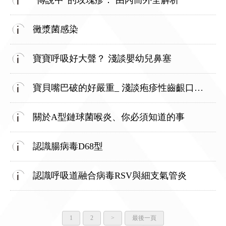
"傳說中“的玫瑰疹： 由內而外全解析
黴漿菌感染
寶寶呼吸好大聲？ 淺談嬰幼兒鼻塞
寶貝嘴巴破的好嚴重_ 淺談疱疹性齒齦口腔炎
關於A型鏈球菌喉炎、你必須知道的事
認識腸病毒D68型
認識呼吸道融合病毒RSV與細支氣管炎
1
2
>
最後一頁