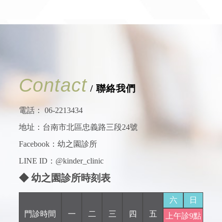
Contact
/ 聯絡我們
電話：
06-2213434
地址：台南市北區忠義路三段24號
Facebook：
幼之園診所
LINE ID：@kinder_clinic
◆ 幼之園診所時刻表
六
日
門診時間
一
二
三
四
五
上午診9點