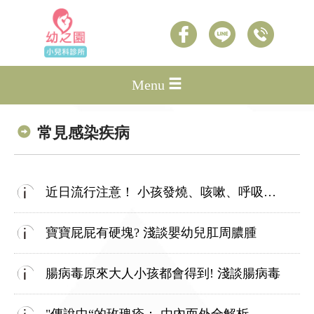
Menu
常見感染疾病
近日流行注意！ 小孩發燒、咳嗽、呼吸喘？ 小心人類間質肺炎病毒(hMPV)
寶寶屁屁有硬塊? 淺談嬰幼兒肛周膿腫
腸病毒原來大人小孩都會得到! 淺談腸病毒