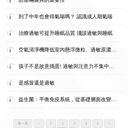
防塵蟎寢具的重要性
到了中年也會得氣喘嗎？ 認識成人期氣喘
治療過敏可提升睡眠品質 淺談過敏與睡眠
空氣清淨機降低室內懸浮微粒、過敏原濃度 有助於改善過敏
孩子不是故意搗蛋! 過敏與注意力不集中、_反父母_人格
是感冒還是過敏
益生菌：平衡免疫系統，從基礎層面改變體質與改善過敏
第一頁
<
1
2
3
4
5
>