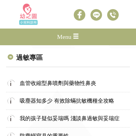
Menu
過敏專區
血管收縮型鼻噴劑與藥物性鼻炎
吸塵器知多少 有效除蟎抗敏機種全攻略
我的孩子疑似妥瑞嗎 淺談鼻過敏與妥瑞症